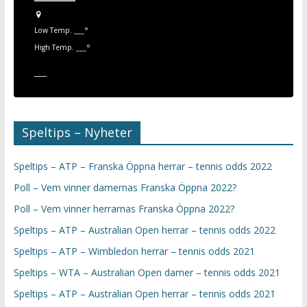
Low Temp.
___
°
High Temp.
___
°
___
Speltips – Nyheter
Speltips – ATP – Franska Öppna herrar – tennis odds 2022
Poll – Vem vinner damernas Franska Öppna 2022?
Poll – Vem vinner herrarnas Franska Öppna 2022?
Speltips – ATP – Australian Open herrar – tennis odds 2022
Speltips – ATP – Wimbledon herrar – tennis odds 2021
Speltips – WTA – Australian Open damer – tennis odds 2021
Speltips – ATP – Australian Open herrar – tennis odds 2021