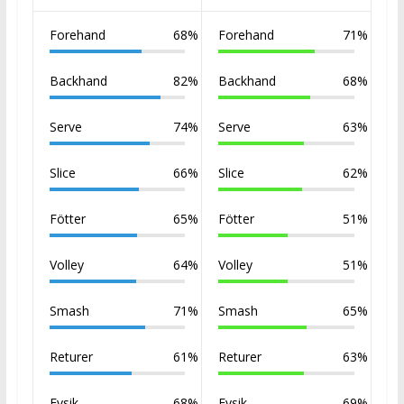
Forehand
68%
Forehand
71%
Backhand
82%
Backhand
68%
Serve
74%
Serve
63%
Slice
66%
Slice
62%
Fötter
65%
Fötter
51%
Volley
64%
Volley
51%
Smash
71%
Smash
65%
Returer
61%
Returer
63%
Fysik
68%
Fysik
69%