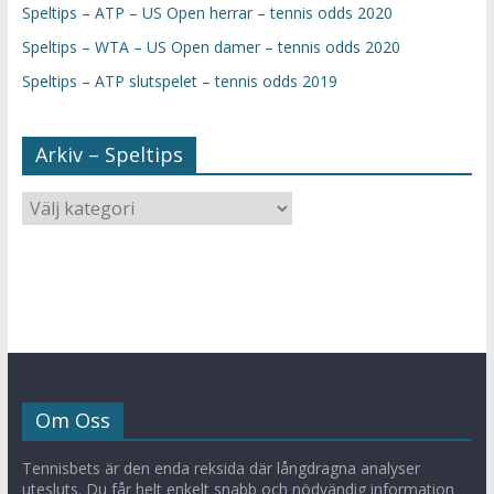
Speltips – ATP – US Open herrar – tennis odds 2020
Speltips – WTA – US Open damer – tennis odds 2020
Speltips – ATP slutspelet – tennis odds 2019
Arkiv – Speltips
Arkiv
–
Speltips
Om Oss
Tennisbets är den enda reksida där långdragna analyser
utesluts. Du får helt enkelt snabb och nödvändig information