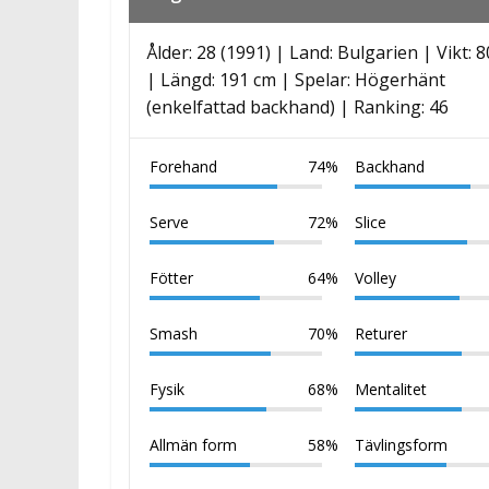
Ålder: 28 (1991) | Land: Bulgarien | Vikt: 
| Längd: 191 cm | Spelar: Högerhänt
(enkelfattad backhand) | Ranking: 46
Forehand
74%
Backhand
Serve
72%
Slice
Fötter
64%
Volley
Smash
70%
Returer
Fysik
68%
Mentalitet
Allmän form
58%
Tävlingsform