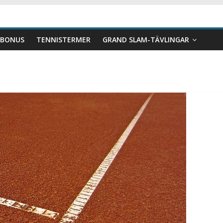
SBONUS
TENNISTERMER
GRAND SLAM-TÄVLINGAR