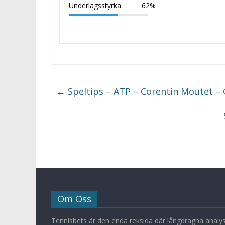
Underlagsstyrka
62%
←
Speltips – ATP – Corentin Moutet – 
Om Oss
Tennisbets är den enda reksida där långdragna analys