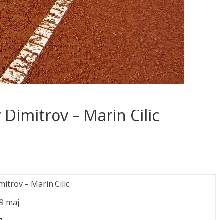
 Dimitrov – Marin Cilic
mitrov – Marin Cilic
9 maj