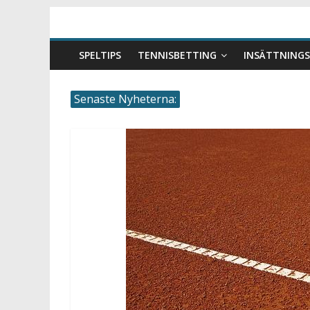
Hoppa
Tennisbets
till
innehåll
SPELTIPS
TENNISBETTING
INSÄTTNING
Tennis
Betting
Senaste Nyheterna:
&
Speltips
»
Odds
för
tennisälskare
→
Tennisbets.se