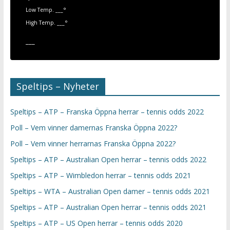
Low Temp.
___
°
High Temp.
___
°
___
Speltips – Nyheter
Speltips – ATP – Franska Öppna herrar – tennis odds 2022
Poll – Vem vinner damernas Franska Öppna 2022?
Poll – Vem vinner herrarnas Franska Öppna 2022?
Speltips – ATP – Australian Open herrar – tennis odds 2022
Speltips – ATP – Wimbledon herrar – tennis odds 2021
Speltips – WTA – Australian Open damer – tennis odds 2021
Speltips – ATP – Australian Open herrar – tennis odds 2021
Speltips – ATP – US Open herrar – tennis odds 2020