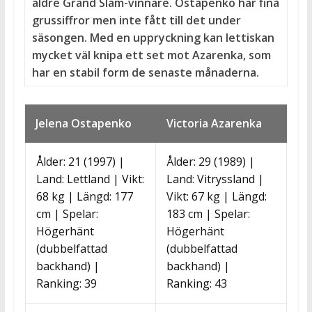
äldre Grand Slam-vinnare. Ostapenko har fina
grussiffror men inte fått till det under
säsongen. Med en uppryckning kan lettiskan
mycket väl knipa ett set mot Azarenka, som
har en stabil form de senaste månaderna.
Jelena Ostapenko
Victoria Azarenka
Ålder: 21 (1997) |
Ålder: 29 (1989) |
Land: Lettland | Vikt:
Land: Vitryssland |
68 kg | Längd: 177
Vikt: 67 kg | Längd:
cm | Spelar:
183 cm | Spelar:
Högerhänt
Högerhänt
(dubbelfattad
(dubbelfattad
backhand) |
backhand) |
Ranking: 39
Ranking: 43