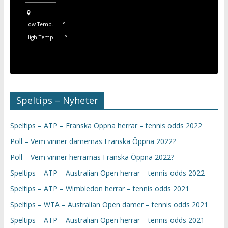
Low Temp.
___
°
High Temp.
___
°
___
Speltips – Nyheter
Speltips – ATP – Franska Öppna herrar – tennis odds 2022
Poll – Vem vinner damernas Franska Öppna 2022?
Poll – Vem vinner herrarnas Franska Öppna 2022?
Speltips – ATP – Australian Open herrar – tennis odds 2022
Speltips – ATP – Wimbledon herrar – tennis odds 2021
Speltips – WTA – Australian Open damer – tennis odds 2021
Speltips – ATP – Australian Open herrar – tennis odds 2021