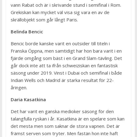
vann Rabat och är i skrivande stund i semifinal i Rom.
Grekiskan kan mycket väl visa sig vara en av de
skrällobjekt som går långt Paris.
Belinda Bencic
Bencic borde kanske varit en outsider till titeln i
Franska Öppna, men samtidigt har hon bara varit i en
fjärde omgång som bäst i en Grand Slam-tävling. Det
går dock inte att ta ifrån schweiziskan en fantastisk
säsong under 2019. Vinst i Dubai och semifinal i både
Indian Wells och Madrid är starka resultat för 22-
åringen.
Daria Kasatkina
Det har varit en ganska medioker säsong för den
talangfulla ryskan i år. Kasatkina är en spelare som kan
det mesta men som saknar de stora vapnen. Det är
främst serven som tryter. Men fastän hon inte haft