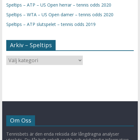
Speltips – ATP – US Open herrar – tennis odds 2020
Speltips – WTA – US Open damer – tennis odds 2020
Speltips – ATP slutspelet – tennis odds 2019
Arkiv – Speltips
Arkiv
–
Speltips
Om Oss
Tennisbets är den enda reksida där långdragna analyser
utesluts. Du får helt enkelt snabb och nödvändig information