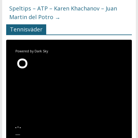
Speltips – ATP – Karen Khachanov – Juan
Martin del Potro
→
Tennisväder
°
Powered by
Dark Sky
___