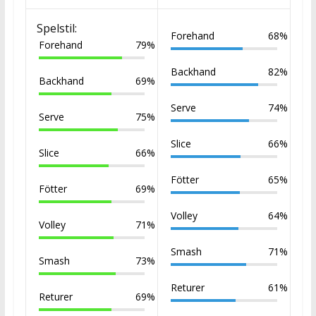
Spelstil:
Forehand
68%
Forehand
79%
Backhand
82%
Backhand
69%
Serve
74%
Serve
75%
Slice
66%
Slice
66%
Fötter
65%
Fötter
69%
Volley
64%
Volley
71%
Smash
71%
Smash
73%
Returer
61%
Returer
69%