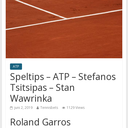
ATP
Speltips – ATP – Stefanos
Tsitsipas – Stan
Wawrinka
juni 2, 2019
Tennisbets
1129 Views
Roland Garros