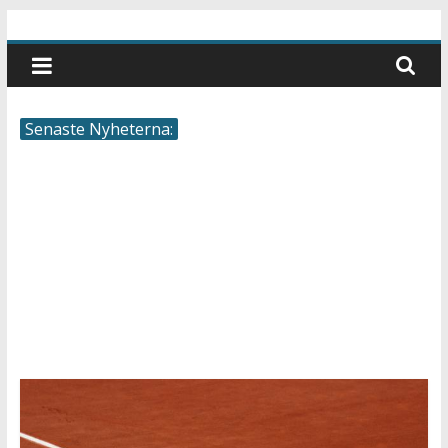
Hoppa
Tennisbets
till
innehåll
Tennis
Betting
Senaste Nyheterna:
&
Speltips
»
Odds
för
tennisälskare
→
Tennisbets.se