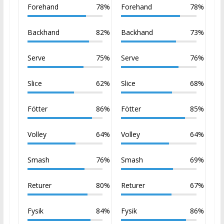
Forehand
78%
Forehand
78%
Backhand
82%
Backhand
73%
Serve
75%
Serve
76%
Slice
62%
Slice
68%
Fötter
86%
Fötter
85%
Volley
64%
Volley
64%
Smash
76%
Smash
69%
Returer
80%
Returer
67%
Fysik
84%
Fysik
86%