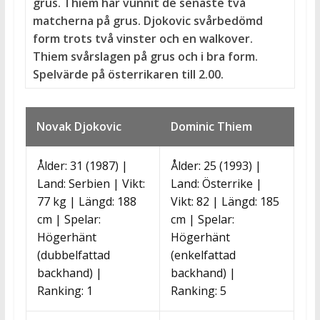
grus. Thiem har vunnit de senaste två
matcherna på grus. Djokovic svårbedömd
form trots två vinster och en walkover.
Thiem svårslagen på grus och i bra form.
Spelvärde på österrikaren till 2.00.
Novak Djokovic
Dominic Thiem
Ålder: 31 (1987) |
Ålder: 25 (1993) |
Land: Serbien | Vikt:
Land: Österrike |
77 kg | Längd: 188
Vikt: 82 | Längd: 185
cm | Spelar:
cm | Spelar:
Högerhänt
Högerhänt
(dubbelfattad
(enkelfattad
backhand) |
backhand) |
Ranking: 1
Ranking: 5