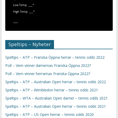
Low Temp.
___
°
High Temp.
___
°
___
Speltips – Nyheter
Speltips – ATP – Franska Öppna herrar – tennis odds 2022
Poll – Vem vinner damernas Franska Öppna 2022?
Poll – Vem vinner herrarnas Franska Öppna 2022?
Speltips – ATP – Australian Open herrar – tennis odds 2022
Speltips – ATP – Wimbledon herrar – tennis odds 2021
Speltips – WTA – Australian Open damer – tennis odds 2021
Speltips – ATP – Australian Open herrar – tennis odds 2021
Speltips – ATP – US Open herrar – tennis odds 2020